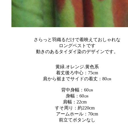
さらっと羽織るだけで着映えておしゃれな
ロングベストです
動きのあるタイダイ染のデザインです。
黄緑.オレンジ.黄色系
着丈後ろ中心：75cm
肩から裾までサイドの着丈：80㎝
背中身幅：60㎝
身幅：60㎝
肩幅：22cm
すそ周り：約220cm
アームホール：70cm
前立てボタンなし