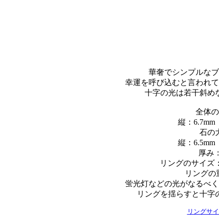
華奢でシンプルなブ
幸運を呼び込むと言われて
十字の光は若干斜め
全体の
縦：6.7mm
石の
縦：6.5mm
厚み：
リングのサイズ：1
リングの重
蛍光灯などの光がなるべく
リングを揺らすと十字
リングサイ