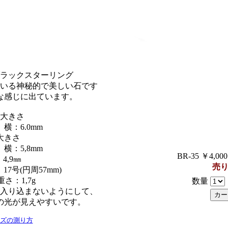
ラックスターリング
いる神秘的で美しい石です
な感じに出ています。
大きさ
 横：6.0mm
大きさ
 横：5,8mm
BR-35 ￥4,00
4,9㎜
売
7号(円周57mm)
さ：1,7g
数量
入り込まないようにして、
の光が見えやすいです。
ズの測り方